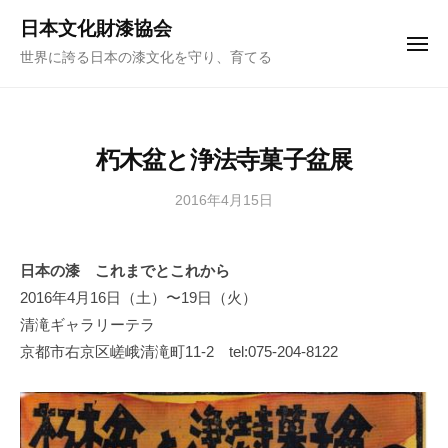
ュ
コ
ー
日本文化財漆協会
ン
メ
世界に誇る日本の漆文化を守り、育てる
ニ
テ
ュ
ー
ン
ツ
へ
朽木盆と浄法寺菓子盆展
ス
キ
2016年4月15日
b
y
ッ
日
プ
日本の漆 これまでとこれから
本
2016年4月16日（土）〜19日（火）
文
化
清滝ギャラリーテラ
財
京都市右京区嵯峨清滝町11-2 tel:075-204-8122
漆
協
会
事