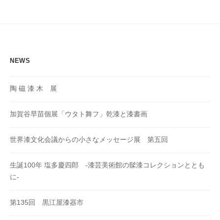
シ
ョ
ン
NEWS
陶 磁 漆 木 展
加賀谷早苗個展「ウタト舞フ」乾漆と漆書画
世界漆文化会議からの小さなメッセージ展 第五回
生誕100年 塩多慶四郎 -漆芸美術館の髹漆コレクションととも
に-
第135回 黒江屋漆器市