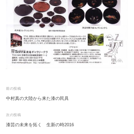
投
前の投稿
稿
中村真の大陸から来た漆の民具
ナ
ビ
次の投稿
ゲ
漆芸の未来を拓く 生新の時2016
ー