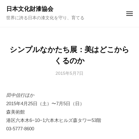
ュ
コ
ー
日本文化財漆協会
ン
メ
世界に誇る日本の漆文化を守り、育てる
ニ
テ
ュ
ー
ン
ツ
へ
シンプルなかたち展：美はどこから
ス
くるのか
キ
ッ
2015年5月7日
b
プ
y
日
田中信行ほか
本
2015年4月25日（土）〜7月5日（日）
文
化
森美術館
財
港区六本木6−10−1六本木ヒルズ森タワー53階
漆
03-5777-8600
協