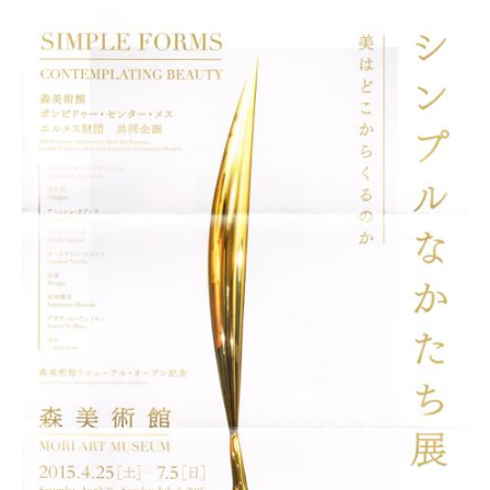
会
事
務
局