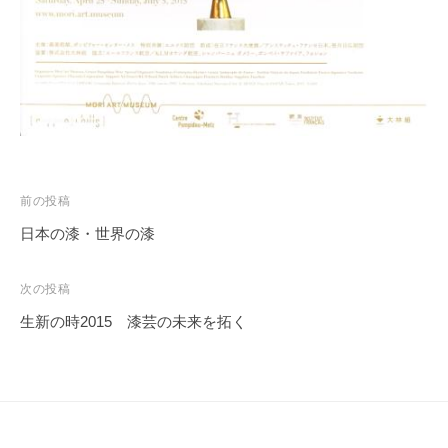
投
前の投稿
稿
日本の漆・世界の漆
ナ
ビ
次の投稿
ゲ
生新の時2015 漆芸の未来を拓く
ー
シ
ョ
ン