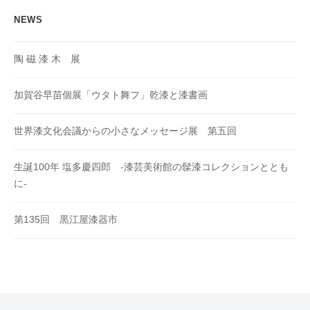
NEWS
陶 磁 漆 木 展
加賀谷早苗個展「ウタト舞フ」乾漆と漆書画
世界漆文化会議からの小さなメッセージ展 第五回
生誕100年 塩多慶四郎 -漆芸美術館の髹漆コレクションととも
に-
第135回 黒江屋漆器市