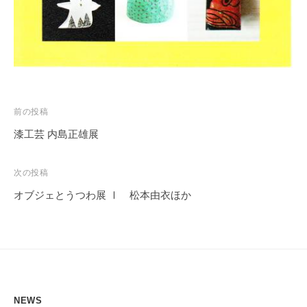
投
前の投稿
稿
漆工芸 内島正雄展
ナ
ビ
次の投稿
ゲ
オブジェとうつわ展 Ⅰ 松本由衣ほか
ー
シ
ョ
ン
NEWS