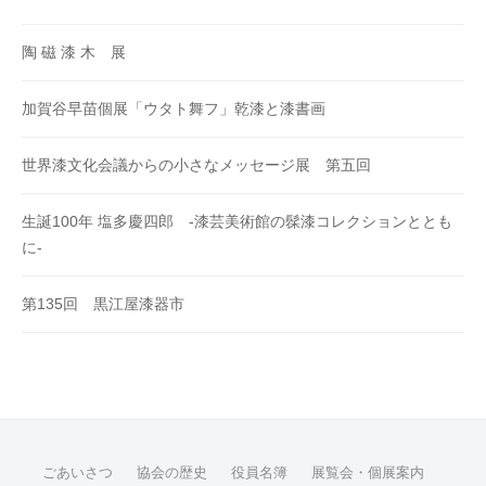
陶 磁 漆 木 展
加賀谷早苗個展「ウタト舞フ」乾漆と漆書画
世界漆文化会議からの小さなメッセージ展 第五回
生誕100年 塩多慶四郎 -漆芸美術館の髹漆コレクションととも
に-
第135回 黒江屋漆器市
ごあいさつ
協会の歴史
役員名簿
展覧会・個展案内