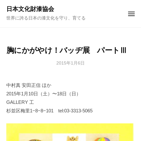
ュ
コ
ー
日本文化財漆協会
ン
メ
世界に誇る日本の漆文化を守り、育てる
ニ
テ
ュ
ー
ン
ツ
へ
胸にかがやけ！バッヂ展 パートⅢ
ス
キ
2015年1月6日
b
y
ッ
日
プ
中村真 安田正信 ほか
本
2015年1月10日（土）〜18日（日）
文
化
GALLERY 工
財
杉並区梅里1−8−8−101 tel:03-3313-5065
漆
協
会
事