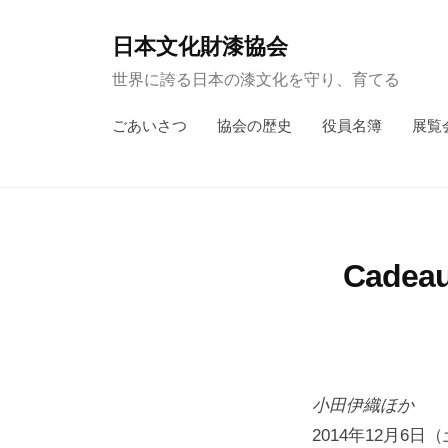
コ
ン
日本文化財漆協会
テ
世界に誇る日本の漆文化を守り、育てる
ン
ごあいさつ
協会の歴史
役員名簿
展覧
ツ
へ
ス
キ
ッ
Cade
プ
小田伊織ほか
2014年12月6日