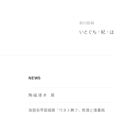
投
前の投稿
稿
いとぐち・紀・は
ナ
ビ
ゲ
ー
シ
NEWS
ョ
ン
陶 磁 漆 木 展
加賀谷早苗個展「ウタト舞フ」乾漆と漆書画