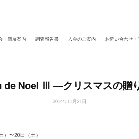
会・個展案内
調査報告書
入会のご案内
お問い合わせ・
au de Noel Ⅲ —クリスマスの
2014年11月21日
b
y
日
本
文
（土）〜20日（土）