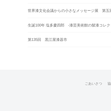
世界漆文化会議からの小さなメッセージ展 第五
生誕100年 塩多慶四郎 -漆芸美術館の髹漆コレク
第135回 黒江屋漆器市
ごあいさつ
協