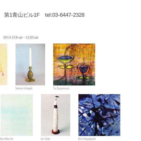
化
財
1青山ビル1F tel:03-6447-2328
漆
協
会
事
務
局