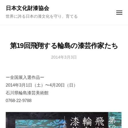
ュ
コ
ー
日本文化財漆協会
ン
メ
世界に誇る日本の漆文化を守り、育てる
ニ
テ
ュ
ー
ン
ツ
へ
第19回飛翔する輪島の漆芸作家たち
ス
キ
2014年3月3日
b
y
ッ
日
プ
ー全国展入選作品ー
本
2014年3月1日（土）〜4月20日（日）
文
化
石川県輪島漆芸美術館
財
0768-22-9788
漆
協
会
事