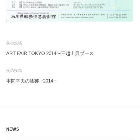
投
前の投稿
稿
ART FAIR TOKYO 2014〜三越出展ブース
ナ
ビ
次の投稿
ゲ
本間幸夫の漆芸 −2014−
ー
シ
ョ
ン
NEWS