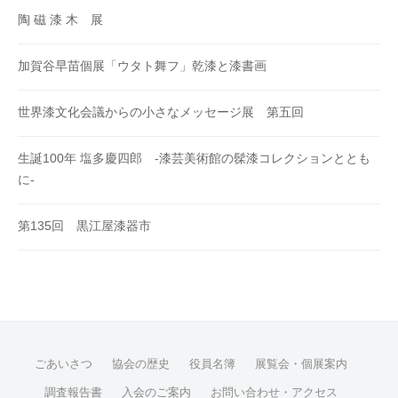
陶 磁 漆 木 展
加賀谷早苗個展「ウタト舞フ」乾漆と漆書画
世界漆文化会議からの小さなメッセージ展 第五回
生誕100年 塩多慶四郎 -漆芸美術館の髹漆コレクションととも
に-
第135回 黒江屋漆器市
ごあいさつ
協会の歴史
役員名簿
展覧会・個展案内
調査報告書
入会のご案内
お問い合わせ・アクセス