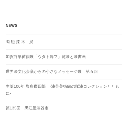
ョ
ン
NEWS
陶 磁 漆 木 展
加賀谷早苗個展「ウタト舞フ」乾漆と漆書画
世界漆文化会議からの小さなメッセージ展 第五回
生誕100年 塩多慶四郎 -漆芸美術館の髹漆コレクションととも
に-
第135回 黒江屋漆器市