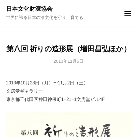
ュ
コ
ー
日本文化財漆協会
ン
メ
世界に誇る日本の漆文化を守り、育てる
ニ
テ
ュ
ー
ン
ツ
へ
第八回 祈りの造形展（増田昌弘ほか）
ス
キ
2013年11月5日
b
y
ッ
日
プ
2013年10月28日（月）〜11月2日（土）
本
文房堂ギャラリー
文
化
東京都千代田区神田神保町1−21−1文房堂ビル4F
財
漆
協
会
事