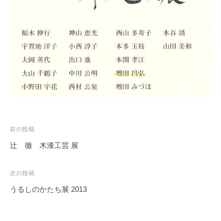
務
局
投
前の投稿
稿
辻 徹 木漆工芸 展
ナ
ビ
次の投稿
ゲ
うるしのかたち展 2013
ー
シ