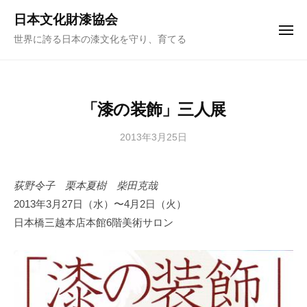
ュ
コ
ー
日本文化財漆協会
ン
メ
世界に誇る日本の漆文化を守り、育てる
ニ
テ
ュ
ー
ン
ツ
へ
「漆の装飾」三人展
ス
キ
2013年3月25日
b
y
ッ
日
プ
荻野令子 栗本夏樹 柴田克哉
本
2013年3月27日（水）〜4月2日（火）
文
化
日本橋三越本店本館6階美術サロン
財
漆
協
会
事