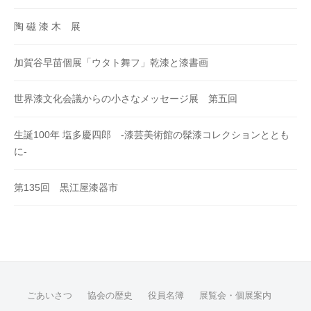
陶 磁 漆 木 展
加賀谷早苗個展「ウタト舞フ」乾漆と漆書画
世界漆文化会議からの小さなメッセージ展 第五回
生誕100年 塩多慶四郎 -漆芸美術館の髹漆コレクションととも
に-
第135回 黒江屋漆器市
ごあいさつ
協会の歴史
役員名簿
展覧会・個展案内