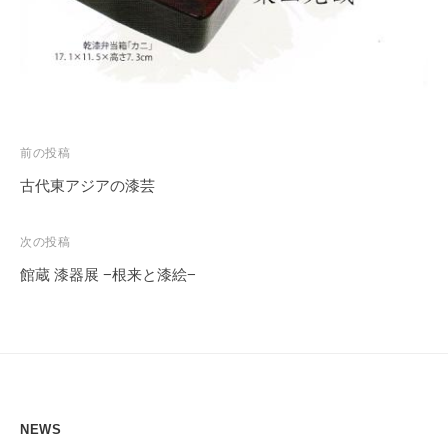
投
前の投稿
稿
古代東アジアの漆芸
ナ
ビ
次の投稿
ゲ
館蔵 漆器展 −根来と漆絵−
ー
シ
ョ
ン
NEWS