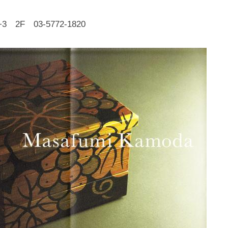
化
財
2F 03-5772-1820
漆
協
会
事
務
局