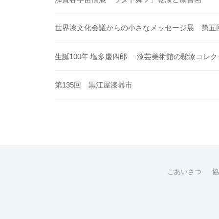
世界漆文化会議からの小さなメッセージ展 第五
生誕100年 塩多慶四郎 -漆芸美術館の髹漆コレク
第135回 黒江屋漆器市
ごあいさつ
協