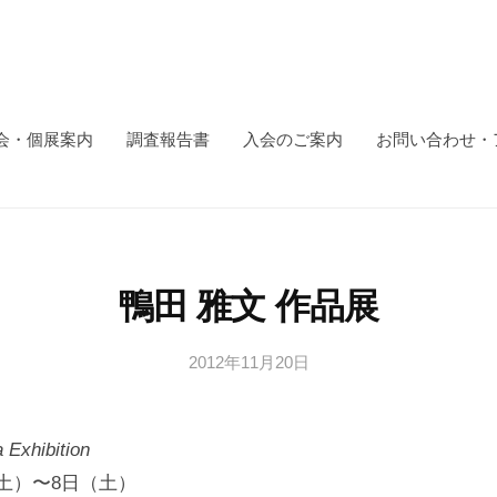
会・個展案内
調査報告書
入会のご案内
お問い合わせ・
鴨田 雅文 作品展
2012年11月20日
b
y
日
Exhibition
本
文
日（土）〜8日（土）