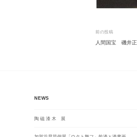
投
前の投稿
稿
人間国宝 磯井正
ナ
ビ
ゲ
ー
シ
NEWS
ョ
ン
陶 磁 漆 木 展
加賀谷早苗個展「ウタト舞フ」乾漆と漆書画