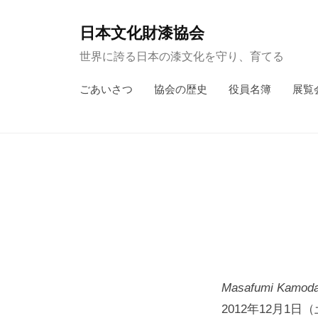
コ
ン
日本文化財漆協会
テ
世界に誇る日本の漆文化を守り、育てる
ン
ごあいさつ
協会の歴史
役員名簿
展覧
ツ
へ
ス
キ
ッ
プ
Masafumi Kamoda 
2012年12月1