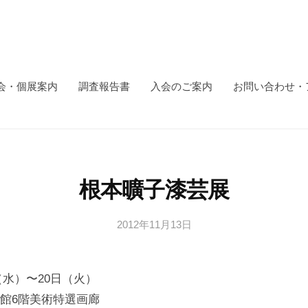
会・個展案内
調査報告書
入会のご案内
お問い合わせ・
根本曠子漆芸展
2012年11月13日
b
y
日
日（水）〜20日（火）
本
文
館6階美術特選画廊