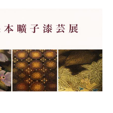
化
財
漆
協
会
事
務
局