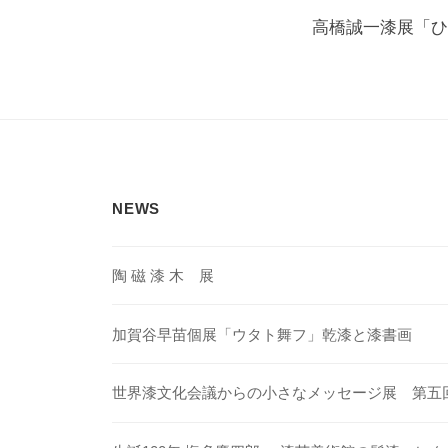
稿
高橋誠一漆展「ひ
ナ
ビ
ゲ
ー
シ
NEWS
ョ
ン
陶 磁 漆 木 展
加賀谷早苗個展「ウタト舞フ」乾漆と漆書画
世界漆文化会議からの小さなメッセージ展 第五