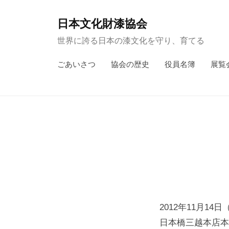
コ
ン
日本文化財漆協会
テ
世界に誇る日本の漆文化を守り、育てる
ン
ごあいさつ
協会の歴史
役員名簿
展覧
ツ
へ
ス
キ
ッ
プ
2012年11月14
日本橋三越本店本