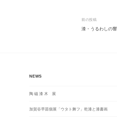
投
前の投稿
稿
漆・うるわしの響
ナ
ビ
ゲ
ー
シ
NEWS
ョ
ン
陶 磁 漆 木 展
加賀谷早苗個展「ウタト舞フ」乾漆と漆書画