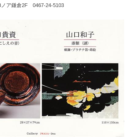
化
ア鎌倉2F 0467-24-5103
財
漆
協
会
事
務
局