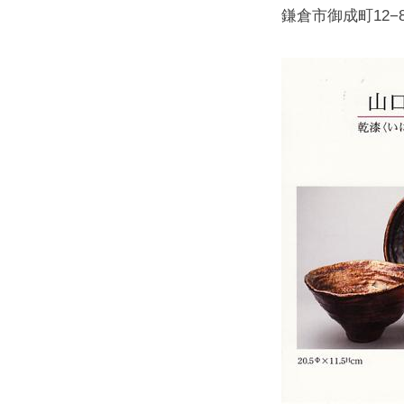
鎌倉市御成町12−8ノ