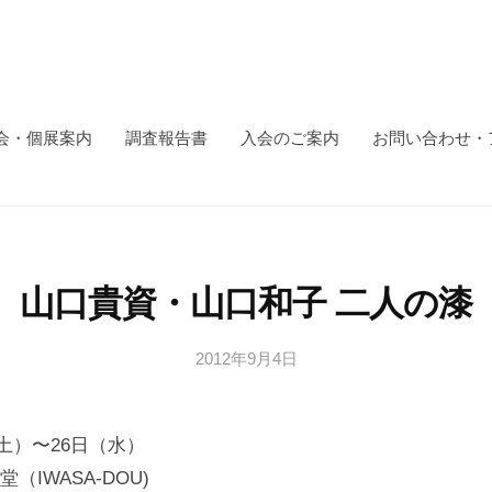
会・個展案内
調査報告書
入会のご案内
お問い合わせ・
山口貴資・山口和子 二人の漆
2012年9月4日
b
y
日
（土）〜26日（水）
本
文
IWASA-DOU)