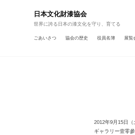
コ
ン
日本文化財漆協会
テ
世界に誇る日本の漆文化を守り、育てる
ン
ごあいさつ
協会の歴史
役員名簿
展覧
ツ
へ
ス
キ
ッ
プ
2012年9月15日
ギャラリー壹零參堂（