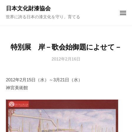
ュ
コ
ー
日本文化財漆協会
ン
メ
世界に誇る日本の漆文化を守り、育てる
ニ
テ
ュ
ー
ン
ツ
へ
特別展 岸－歌会始御題によせて－
ス
キ
2012年2月16日
b
y
ッ
日
プ
2012年2月15日（水）～3月21日（水）
本
神宮美術館
文
化
財
漆
協
会
事