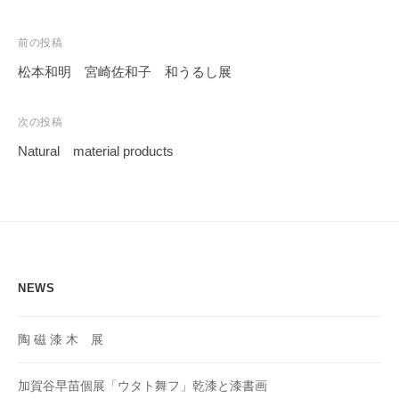
投
前の投稿
稿
松本和明 宮崎佐和子 和うるし展
ナ
ビ
次の投稿
ゲ
Natural material products
ー
シ
ョ
ン
NEWS
陶 磁 漆 木 展
加賀谷早苗個展「ウタト舞フ」乾漆と漆書画