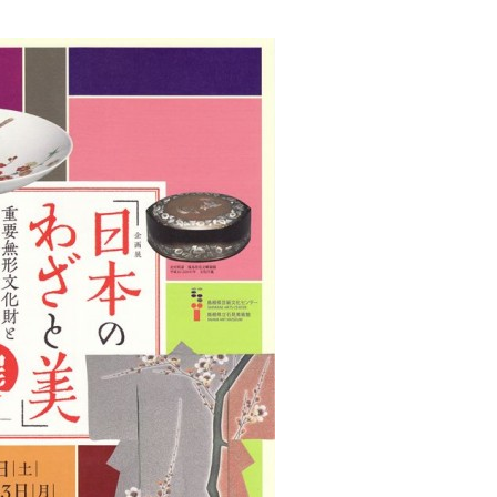
化
財
漆
協
会
事
務
局