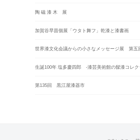
ン
陶 磁 漆 木 展
加賀谷早苗個展「ウタト舞フ」乾漆と漆書画
世界漆文化会議からの小さなメッセージ展 第五
生誕100年 塩多慶四郎 -漆芸美術館の髹漆コレク
第135回 黒江屋漆器市