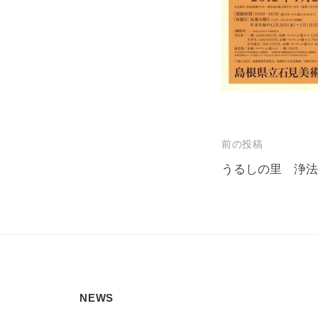
投
前の投稿
稿
うるしの里 浄法
ナ
ビ
ゲ
ー
シ
NEWS
ョ