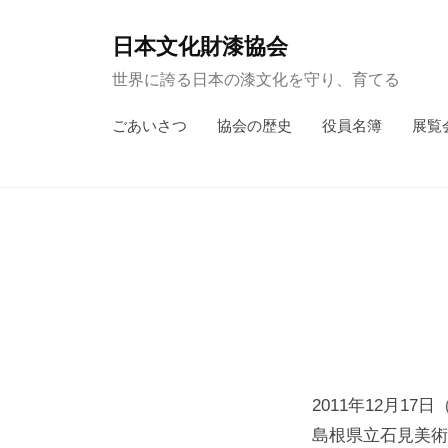
コ
ン
日本文化財漆協会
テ
世界に誇る日本の漆文化を守り、育てる
ン
ごあいさつ
協会の歴史
役員名簿
展覧
ツ
へ
ス
キ
ッ
プ
2011年12月17
島根県立石見美術