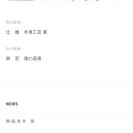
投
前の投稿
稿
辻 徹 木漆工芸 展
ナ
ビ
次の投稿
ゲ
林 宏 漆の器展
ー
シ
ョ
ン
NEWS
陶 磁 漆 木 展