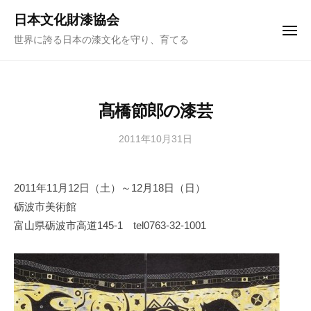
ュ
コ
ー
日本文化財漆協会
ン
メ
世界に誇る日本の漆文化を守り、育てる
ニ
テ
ュ
ー
ン
ツ
へ
髙橋節郎の漆芸
ス
キ
2011年10月31日
b
y
ッ
日
プ
2011年11月12日（土）～12月18日（日）
本
砺波市美術館
文
化
富山県砺波市高道145-1 tel0763-32-1001
財
漆
協
会
事