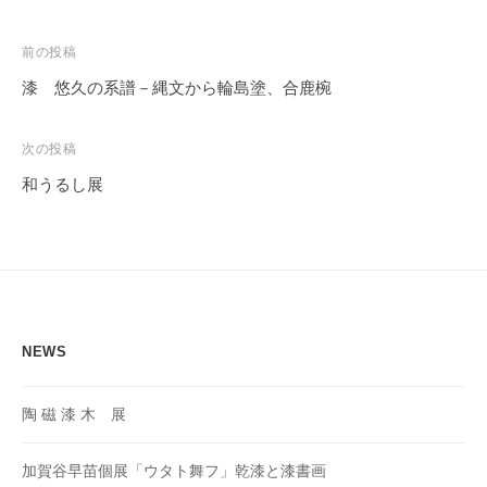
投
前の投稿
稿
漆 悠久の系譜－縄文から輪島塗、合鹿椀
ナ
ビ
次の投稿
ゲ
和うるし展
ー
シ
ョ
ン
NEWS
陶 磁 漆 木 展
加賀谷早苗個展「ウタト舞フ」乾漆と漆書画