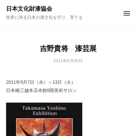
ュ
コ
ー
日本文化財漆協会
ン
メ
世界に誇る日本の漆文化を守り、育てる
ニ
テ
ュ
ー
ン
ツ
へ
吉野貴将 漆芸展
ス
キ
2011年8月30日
b
y
ッ
日
プ
2011年9月7日（水）～13日（火）
本
日本橋三越本店本館6階美術サロン
文
化
財
漆
協
会
事