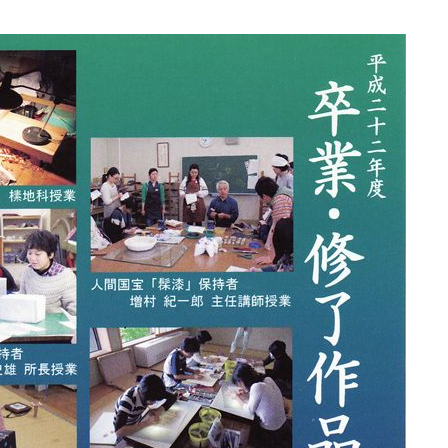
化
財
漆
協
会
事
務
局