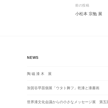
投
前の投稿
稿
小松本 宗勉 展
ナ
ビ
ゲ
ー
シ
NEWS
ョ
ン
陶 磁 漆 木 展
加賀谷早苗個展「ウタト舞フ」乾漆と漆書画
世界漆文化会議からの小さなメッセージ展 第五