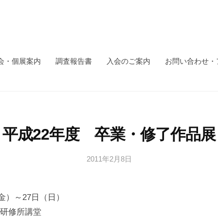
会・個展案内
調査報告書
入会のご案内
お問い合わせ・
平成22年度 卒業・修了作品展
2011年2月8日
b
y
日
（金）～27日（日）
本
文
研修所講堂