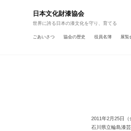
コ
ン
日本文化財漆協会
テ
世界に誇る日本の漆文化を守り、育てる
ン
ごあいさつ
協会の歴史
役員名簿
展覧
ツ
へ
ス
キ
ッ
プ
2011年2月25日
石川県立輪島漆芸