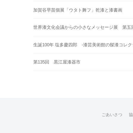
加賀谷早苗個展「ウタト舞フ」乾漆と漆書画
世界漆文化会議からの小さなメッセージ展 第五
生誕100年 塩多慶四郎 -漆芸美術館の髹漆コレク
第135回 黒江屋漆器市
ごあいさつ
協