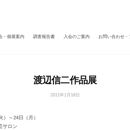
会・個展案内
調査報告書
入会のご案内
お問い合わせ・
渡辺信二作品展
2011年1月18日
b
y
日
（火）～24日（月）
本
文
芸サロン