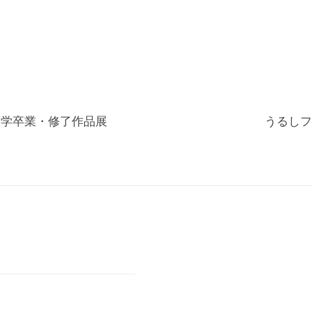
化
財
漆
協
会
事
大学卒業・修了作品展
うるしフ
務
局