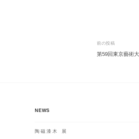
投
前の投稿
稿
第59回東京藝術
ナ
ビ
ゲ
ー
シ
NEWS
ョ
ン
陶 磁 漆 木 展