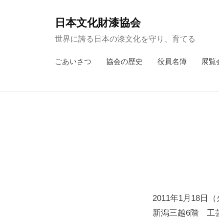
コ
ン
日本文化財漆協会
テ
世界に誇る日本の漆文化を守り、育てる
ン
ごあいさつ
協会の歴史
役員名簿
展覧
ツ
へ
ス
キ
ッ
プ
2011年1月18日
新潟三越6階 工