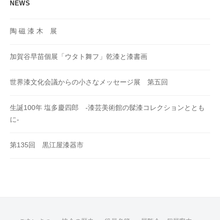
NEWS
陶 磁 漆 木 展
加賀谷早苗個展「ウタト舞フ」乾漆と漆書画
世界漆文化会議からの小さなメッセージ展 第五回
生誕100年 塩多慶四郎 -漆芸美術館の髹漆コレクションととも
に-
第135回 黒江屋漆器市