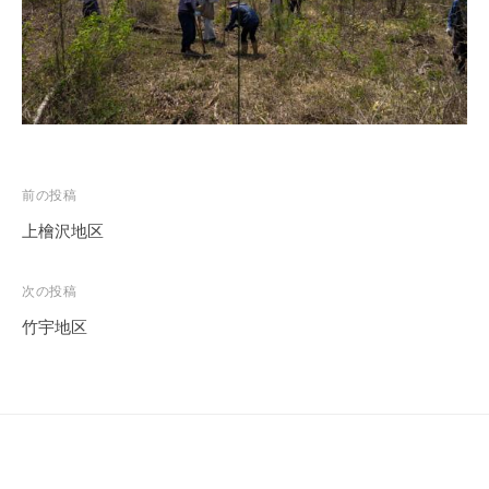
務
局
投
前の投稿
稿
上檜沢地区
ナ
ビ
次の投稿
ゲ
竹宇地区
ー
シ
ョ
ン