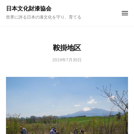
ュ
コ
ー
日本文化財漆協会
ン
メ
世界に誇る日本の漆文化を守り、育てる
ニ
テ
ュ
ー
ン
ツ
へ
鞍掛地区
ス
キ
2019年7月30日
b
y
ッ
日
プ
本
文
化
財
漆
協
会
事