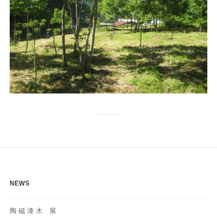
協
会
事
務
局
NEWS
陶 磁 漆 木 展