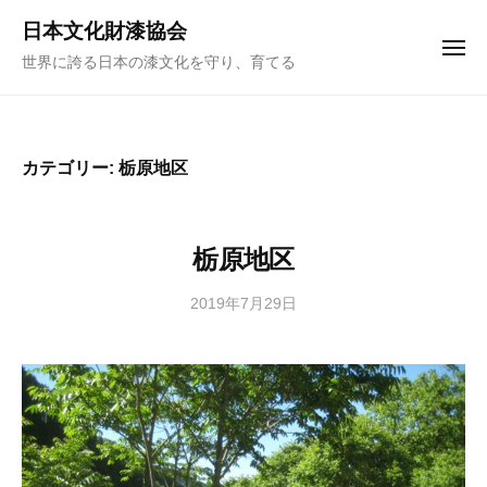
ュ
コ
ー
日本文化財漆協会
ン
メ
世界に誇る日本の漆文化を守り、育てる
ニ
テ
ュ
ー
ン
ツ
へ
カテゴリー:
栃原地区
ス
キ
ッ
栃原地区
プ
2019年7月29日
b
y
日
本
文
化
財
漆