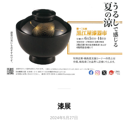
協
会
事
務
局
漆展
2024年5月27日
b
y