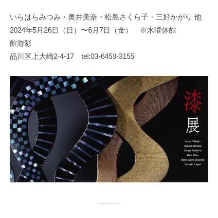
日
いらはらみつみ・奥井美奈・松島さくら子・三好かがり 他
本
2024年5月26日（日）〜6月7日（金） ※水曜休館
文
化
館游彩
財
品川区上大崎2-4-17 tel:03-6459-3155
漆
協
会
事
務
局