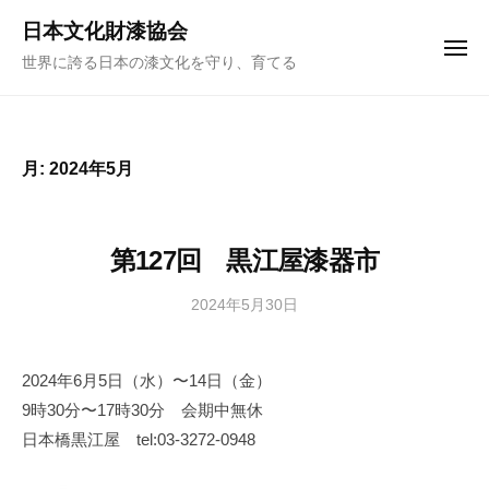
ュ
コ
ー
日本文化財漆協会
ン
メ
世界に誇る日本の漆文化を守り、育てる
ニ
テ
ュ
ー
ン
ツ
へ
月:
2024年5月
ス
キ
ッ
第127回 黒江屋漆器市
プ
2024年5月30日
b
y
日
2024年6月5日（水）〜14日（金）
本
9時30分〜17時30分 会期中無休
文
化
日本橋黒江屋 tel:03-3272-0948
財
漆