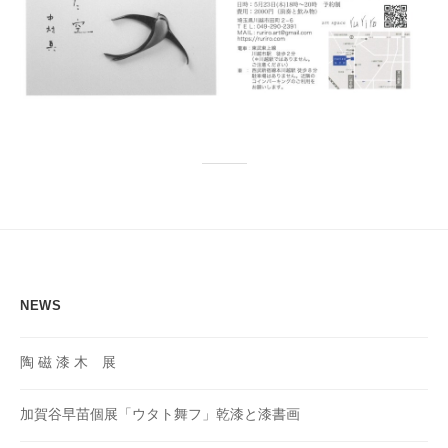
NEWS
陶 磁 漆 木 展
加賀谷早苗個展「ウタト舞フ」乾漆と漆書画