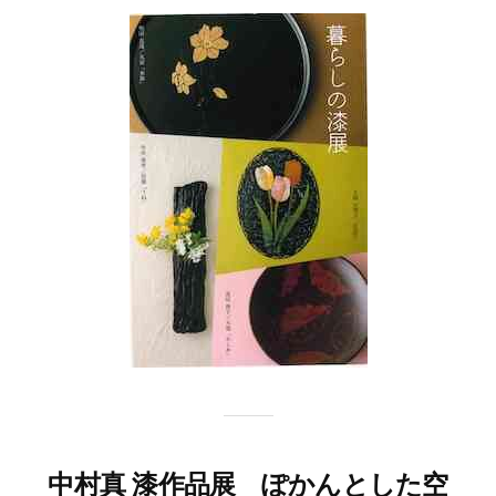
会
事
務
局
中村真 漆作品展 ぽかんとした空