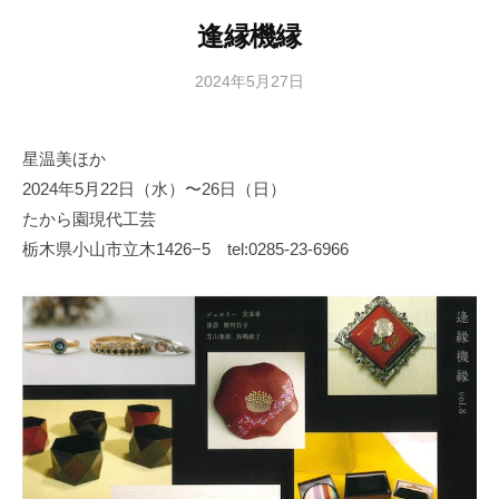
逢縁機縁
2024年5月27日
b
y
日
星温美ほか
本
2024年5月22日（水）〜26日（日）
文
化
たから園現代工芸
財
栃木県小山市立木1426−5 tel:0285-23-6966
漆
協
会
事
務
局