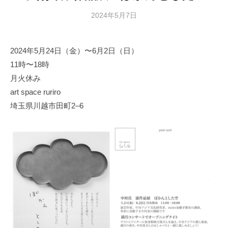
2024年5月7日
b
y
日
2024年5月24日（金）〜6月2日（日）
本
11時〜18時
文
化
月火休み
財
art space ruriro
漆
埼玉県川越市田町2–6
協
会
事
務
局