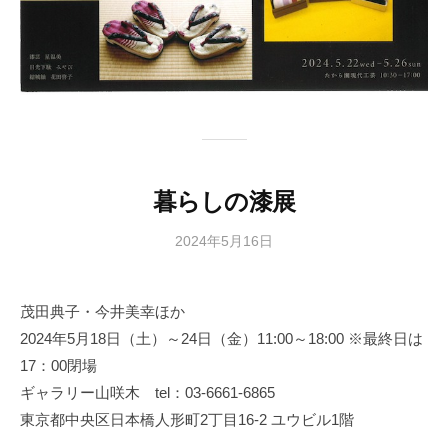
暮らしの漆展
2024年5月16日
b
y
日
茂田典子・今井美幸ほか
本
2024年5月18日（土）～24日（金）11:00～18:00 ※最終日は
文
化
17：00閉場
財
ギャラリー山咲木 tel：03-6661-6865
漆
東京都中央区日本橋人形町2丁目16-2 ユウビル1階
協