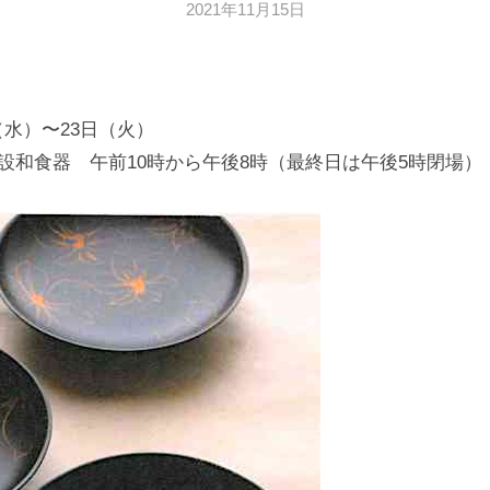
2021年11月15日
b
y
日
本
文
日（水）〜23日（火）
化
特設和食器 午前10時から午後8時（最終日は午後5時閉場）
財
漆
協
会
事
務
局