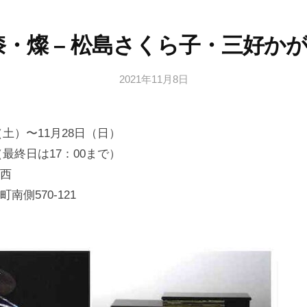
漆・燦 – 松島さくら子・三好か
2021年11月8日
b
y
日
日（土）〜11月28日（日）
本
文
0（最終日は17：00まで）
化
西
財
南側570-121
漆
協
会
事
務
局