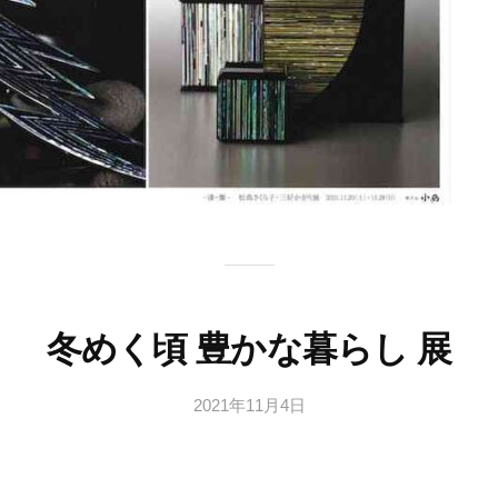
冬めく頃 豊かな暮らし 展
2021年11月4日
b
y
日
本