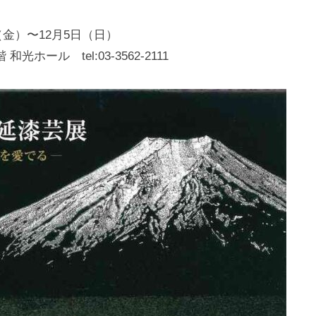
日
日（金）〜12月5日（日）
本
文
光ホール tel:03-3562-2111
化
財
漆
協
会
事
務
局