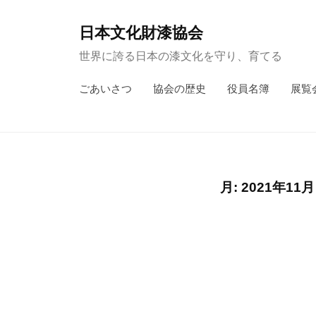
コ
ン
日本文化財漆協会
テ
世界に誇る日本の漆文化を守り、育てる
ン
ごあいさつ
協会の歴史
役員名簿
展覧
ツ
へ
ス
キ
ッ
月:
2021年11月
プ