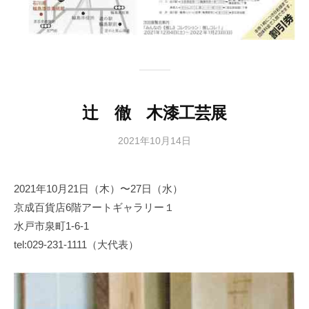
辻 徹 木漆工芸展
2021年10月14日
b
y
日
2021年10月21日（木）〜27日（水）
本
京成百貨店6階アートギャラリー１
文
化
水戸市泉町1-6-1
財
tel:029-231-1111（大代表）
漆
協
会
事