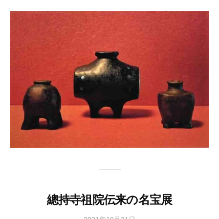
協
会
事
務
局
總持寺祖院伝来の名宝展