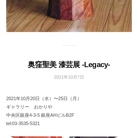
奥窪聖美 漆芸展 -Legacy-
2021年10月7日
b
y
日
2021年10月20日（水）〜25日（月）
本
ギャラリー おかりや
文
化
中央区銀座4-3-5 銀座AHビルB2F
財
tel:03-3535-5321
漆
協