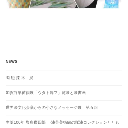
NEWS
陶 磁 漆 木 展
加賀谷早苗個展「ウタト舞フ」乾漆と漆書画
世界漆文化会議からの小さなメッセージ展 第五回
生誕100年 塩多慶四郎 -漆芸美術館の髹漆コレクションととも