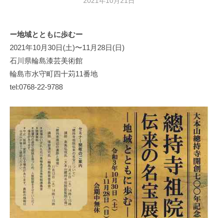
2021年10月21日
b
y
日
ー地域とともに歩むー
本
2021年10月30日(土)〜11月28日(日)
文
化
石川県輪島漆芸美術館
財
輪島市水守町四十苅11番地
漆
tel:0768-22-9788
協
会
事
務
局