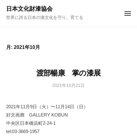
ュ
コ
ー
日本文化財漆協会
ン
メ
世界に誇る日本の漆文化を守り、育てる
ニ
テ
ュ
ー
ン
ツ
へ
月:
2021年10月
ス
キ
ッ
渡部暢康 掌の漆展
プ
2021年10月21日
b
y
日
2021年11月9日（火）〜11月14日（日）
本
好文画廊 GALLERY KOBUN
文
化
中央区日本橋浜町2-24-1
財
tel:03-3669-1957
漆