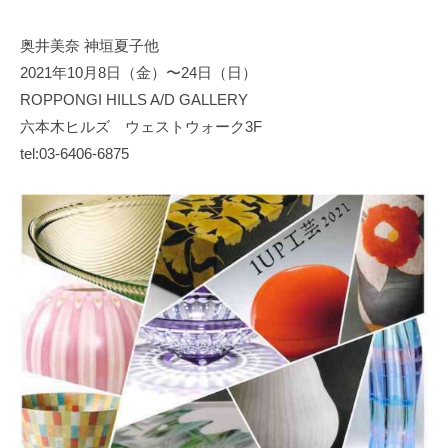
日
奥井美奈 神垣夏子他
本
2021年10月8日（金）〜24日（日）
文
化
ROPPONGI HILLS A/D GALLERY
財
六本木ヒルズ ウェストウォーク3F
漆
tel:03-6406-6875
協
会
事
務
局