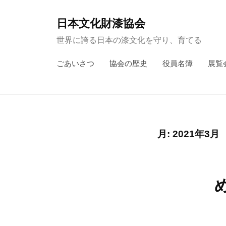
コ
ン
日本文化財漆協会
テ
世界に誇る日本の漆文化を守り、育てる
ン
ごあいさつ
協会の歴史
役員名簿
展覧
ツ
へ
ス
キ
ッ
月:
2021年3月
プ