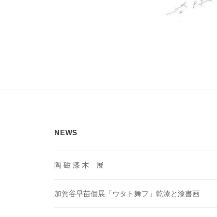
NEWS
陶 磁 漆 木 展
加賀谷早苗個展「ウタト舞フ」乾漆と漆書画