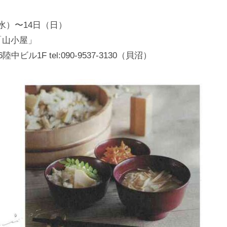
日
（水）〜14日（日）
本
文
hop「山小屋」
化
中ビル1F tel:090-9537-3130（貝沼）
財
漆
協
会
事
務
局