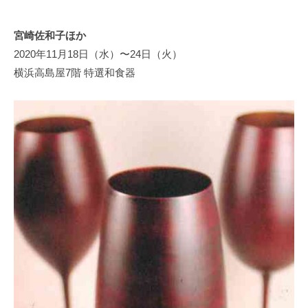
y
日
宮崎佐和子ほか
本
2020年11月18日（水）〜24日（火）
文
化
横浜高島屋7階 特選和食器
財
漆
協
会
事
務
局