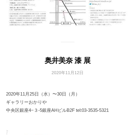
奥井美奈 漆 展
2020年11月12日
b
y
日
2020年11月25日（水）〜30日（月）
本
ギャラリーおかりや
文
化
中央区銀座4−３-5銀座AHビルB2F tel:03-3535-5321
財
漆
協