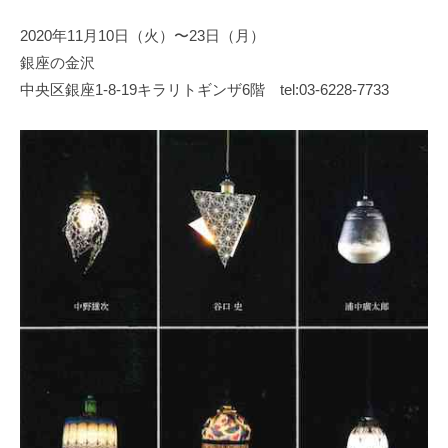
日
2020年11月10日（火）〜23日（月）
本
銀座の金沢
文
化
中央区銀座1-8-19キラリトギンザ6階 tel:03-6228-7733
財
漆
協
会
事
務
局