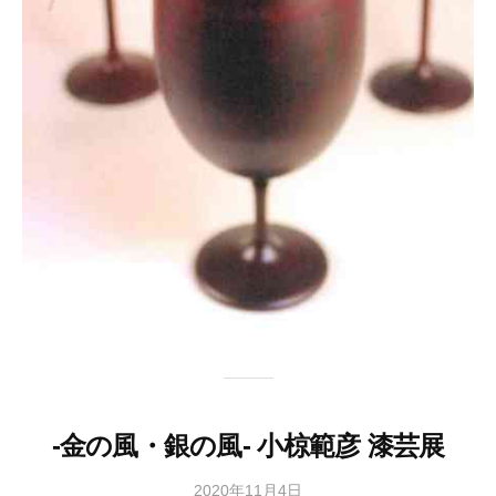
-金の風・銀の風- 小椋範彦 漆芸展
2020年11月4日
b