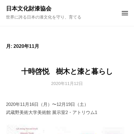
ュ
コ
ー
日本文化財漆協会
ン
メ
世界に誇る日本の漆文化を守り、育てる
ニ
テ
ュ
ー
ン
ツ
へ
月:
2020年11月
ス
キ
ッ
十時啓悦 樹木と漆と暮らし
プ
2020年11月12日
b
y
日
2020年11月16日（月）〜12月19日（土）
本
武蔵野美術大学美術館 展示室2・アトリウム1
文
化
財
漆