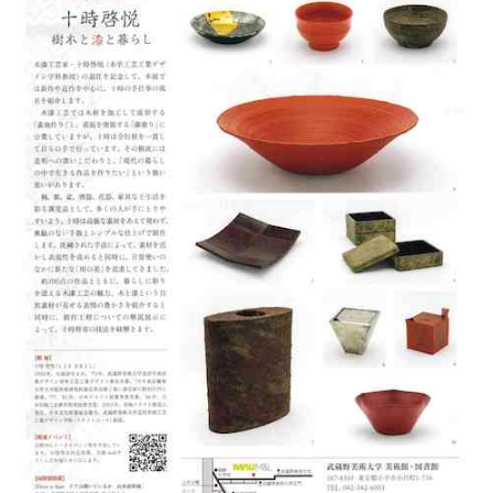
協
会
事
務
局