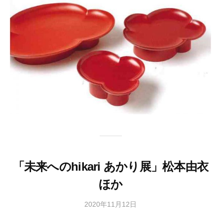
会
事
務
局
「未来へのhikari あかり展」松本由衣
ほか
2020年11月12日
b
y