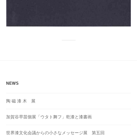
NEWS
陶 磁 漆 木 展
加賀谷早苗個展「ウタト舞フ」乾漆と漆書画
世界漆文化会議からの小さなメッセージ展 第五回