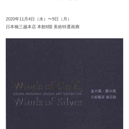
y
日
2020年11月4日（水）〜9日（月）
本
日本橋三越本店 本館6階 美術特選画廊
文
化
財
漆
協
会
事
務
局