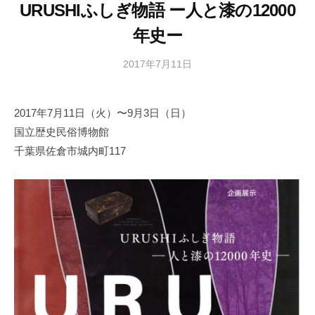
URUSHIふしぎ物語 ー人と漆の12000
年史ー
2017年7月11日
b
y
日
2017年7月11日（火）〜9月3日（日）
本
国立歴史民俗博物館
文
化
千葉県佐倉市城内町117
財
漆
協
会
事
務
局