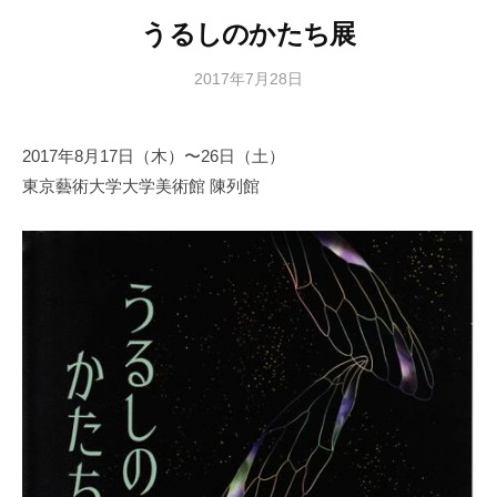
うるしのかたち展
2017年7月28日
b
y
日
2017年8月17日（木）〜26日（土）
本
東京藝術大学大学美術館 陳列館
文
化
財
漆
協
会
事
務
局