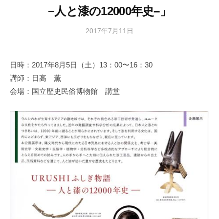
−人と漆の12000年史–」
2017年7月11日
b
y
日
日時：2017年8月5日（土）13：00〜16：30
本
講師：日高 薫
文
化
会場：国立歴史民俗博物館 講堂
財
漆
協
会
事
務
局