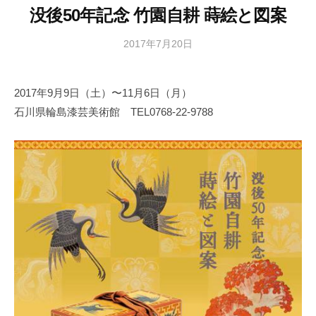
務
没後50年記念 竹園自耕 蒔絵と図案
局
2017年7月20日
b
y
日
2017年9月9日（土）〜11月6日（月）
本
石川県輪島漆芸美術館 TEL0768-22-9788
文
化
財
漆
協
会
事
務
局