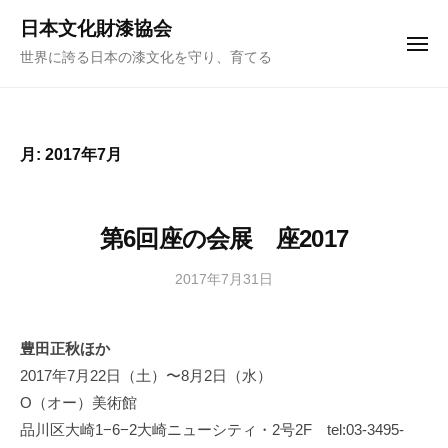
ュ
コ
ー
日本文化財漆協会
ン
メ
世界に誇る日本の漆文化を守り、育てる
ニ
テ
ュ
ー
ン
ツ
へ
月:
2017年7月
ス
キ
ッ
第6回座の会展 座2017
プ
2017年7月31日
b
y
日
豊田正秋ほか
本
2017年7月22日（土）〜8月2日（水）
文
化
O（オー）美術館
財
品川区大崎1−6−2大崎ニューシティ・2号2F tel:03-3495-
漆