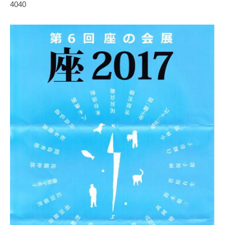
4040
協
会
事
務
局