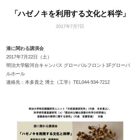
「ハゼノキを利用する文化と科学」
2017年7月7日
b
y
日
漆に関わる講演会
本
2017年7月22日（土）
文
化
明治大学駿河台キャンパス グローバルフロント1Fグローバ
財
ルホール
漆
連絡先：本多貴之 博士（工学）TEL044-934-7212
協
会
事
務
局