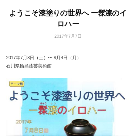
ようこそ漆塗りの世界へ ー髹漆のイ
ロハー
2017年7月7日
b
y
日
2017年7月8日（土）〜 9月4日（月）
本
石川県輪島漆芸美術館
文
化
財
漆
協
会
事
務
局