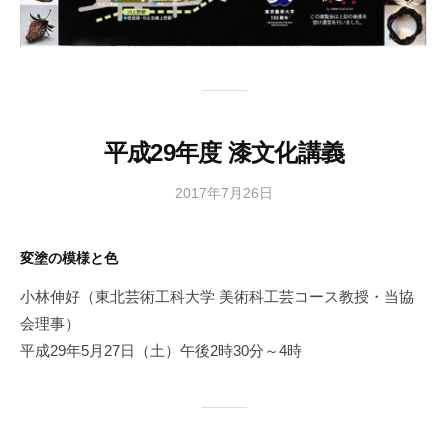
平成29年度 漆文化講義
2017年7月26日
b
y
日
変塗の模様と色
本
文
小林伸好（東北芸術工科大学 美術科工芸コース教授・当協
化
会理事）
財
平成29年5月27日（土）午後2時30分～4時
漆
協
会
事