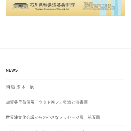
NEWS
陶 磁 漆 木 展
加賀谷早苗個展「ウタト舞フ」乾漆と漆書画
世界漆文化会議からの小さなメッセージ展 第五回