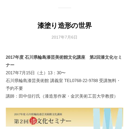
漆塗り造形の世界
2017年7月6日
b
y
日
2017年度 石川県輪島漆芸美術館文化講座 第2回漆文化セミ
本
ナー
文
化
2017年7月15日（土）13：30〜
財
石川県輪島漆芸美術館 講義室 TEL0768-22-9788 受講無料・
漆
予約不要
協
講師：田中信行氏（漆造形作家・金沢美術工芸大学教授）
会
事
務
局