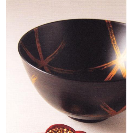
協
会
事
務
局