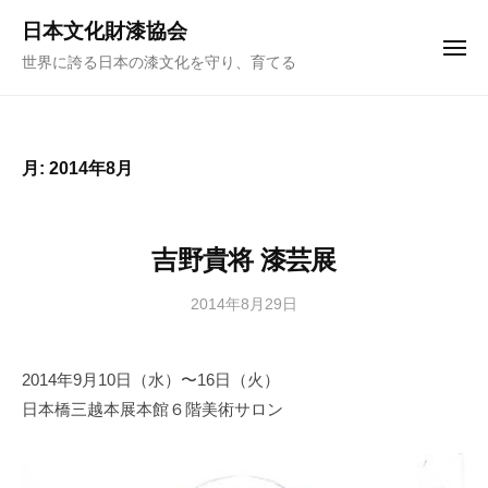
ュ
コ
ー
日本文化財漆協会
ン
メ
世界に誇る日本の漆文化を守り、育てる
ニ
テ
ュ
ー
ン
ツ
へ
月:
2014年8月
ス
キ
ッ
吉野貴将 漆芸展
プ
2014年8月29日
b
y
日
2014年9月10日（水）〜16日（火）
本
日本橋三越本展本館６階美術サロン
文
化
財
漆