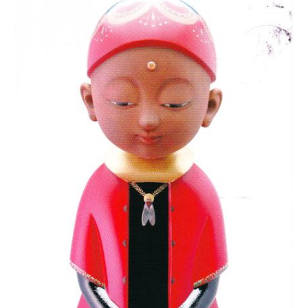
協
会
事
務
局