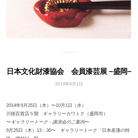
日本文化財漆協会 会員漆芸展 −盛岡−
2014年8月1日
b
y
日
2014年9月25日（木）〜10月1日（水）
本
川徳百貨店５階 ギャラリーカワトク（盛岡市）
文
化
〜
ギャラリートーク・講演会のご案内
〜
財
9月25日（木）13：30〜 ギャラリートーク「日本産漆の特
漆