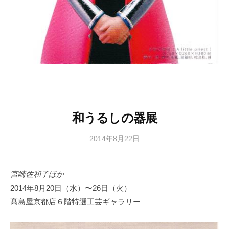
和うるしの器展
2014年8月22日
b
y
日
宮崎佐和子ほか
本
2014年8月20日（水）〜26日（火）
文
化
髙島屋京都店６階特選工芸ギャラリー
財
漆