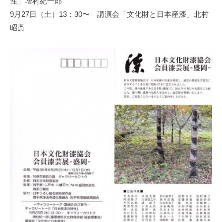
性」増村紀一郎
協
9月27日（土）13：30〜 講演会「文化財と日本産漆」北村
会
昭斎
事
務
局