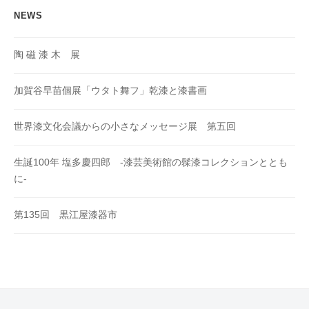
NEWS
陶 磁 漆 木 展
加賀谷早苗個展「ウタト舞フ」乾漆と漆書画
世界漆文化会議からの小さなメッセージ展 第五回
生誕100年 塩多慶四郎 -漆芸美術館の髹漆コレクションととも
に-
第135回 黒江屋漆器市