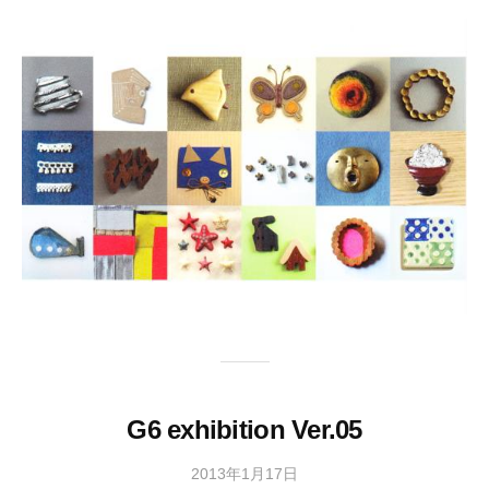
協
会
事
務
局
G6 exhibition Ver.05
2013年1月17日
b