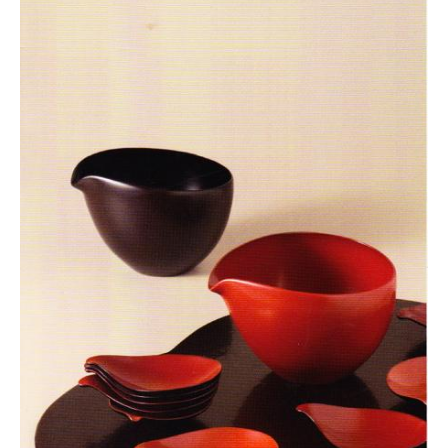
協
会
事
務
局