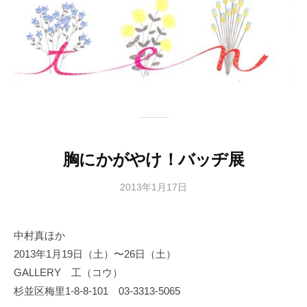
胸にかがやけ！バッヂ展
2013年1月17日
b
y
日
中村真ほか
本
2013年1月19日（土）〜26日（土）
文
化
GALLERY 工（コウ）
財
杉並区梅里1-8-8-101 03-3313-5065
漆