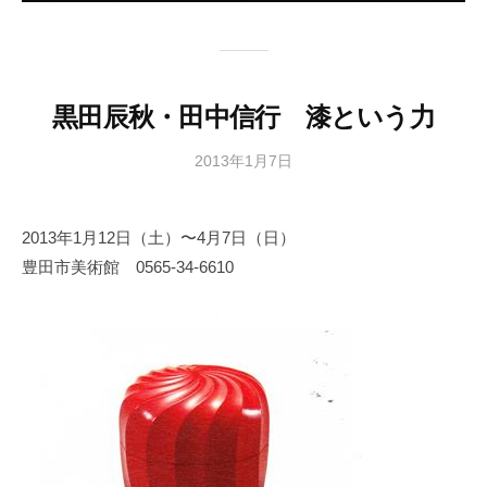
黒田辰秋・田中信行 漆という力
2013年1月7日
b
y
日
2013年1月12日（土）〜4月7日（日）
本
豊田市美術館 0565-34-6610
文
化
財
漆
協
会
事
務
局