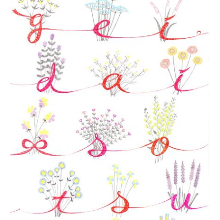
協
会
事
務
局