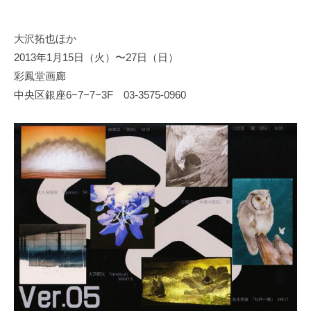
y
日
大沢拓也ほか
本
2013年1月15日（火）〜27日（日）
文
化
彩鳳堂画廊
財
中央区銀座6−7−7−3F 03-3575-0960
漆
協
会
事
務
局