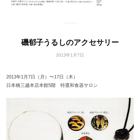
磯郁子うるしのアクセサリー
2013年1月7日
b
y
日
2013年1月7日（月）〜17日（木）
本
日本橋三越本店本館5階 特選和食器サロン
文
化
財
漆
協
会
事
務