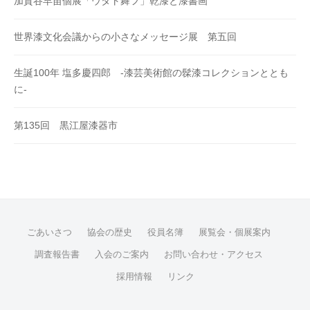
加賀谷早苗個展「ウタト舞フ」乾漆と漆書画
世界漆文化会議からの小さなメッセージ展 第五回
生誕100年 塩多慶四郎 -漆芸美術館の髹漆コレクションととも
に-
第135回 黒江屋漆器市
ごあいさつ
協会の歴史
役員名簿
展覧会・個展案内
調査報告書
入会のご案内
お問い合わせ・アクセス
採用情報
リンク