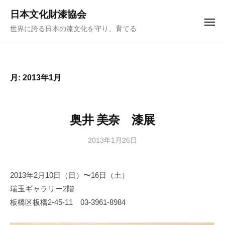
ュ
コ
ー
日本文化財漆協会
ン
メ
世界に誇る日本の漆文化を守り、育てる
ニ
テ
ュ
ー
ン
ツ
へ
月:
2013年1月
ス
キ
ッ
奥井 美奈 漆展
プ
2013年1月26日
b
y
日
2013年2月10日（日）〜16日（土）
本
瑞玉ギャラリー2階
文
化
板橋区板橋2-45-11 03-3961-8984
財
漆