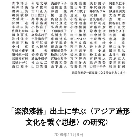
「楽浪漆器」出土に学ぶ〈アジア造形
文化を繋ぐ思想〉の研究〉
2009年11月9日
b