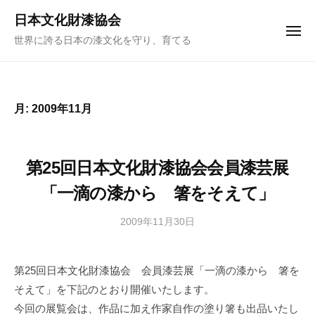
ュ
コ
ー
日本文化財漆協会
ン
メ
世界に誇る日本の漆文化を守り、育てる
ニ
テ
ュ
ー
ン
ツ
へ
月:
2009年11月
ス
キ
ッ
第25回日本文化財漆協会会員漆芸展
プ
「一滴の漆から 箸をそえて」
2009年11月30日
b
y
a
第25回日本文化財漆協会 会員漆芸展「一滴の漆から 箸を
d
そえて」を下記のとおり開催いたします。
m
i
今回の展覧会は、作品に加え作家自作の塗り箸も出品いたし