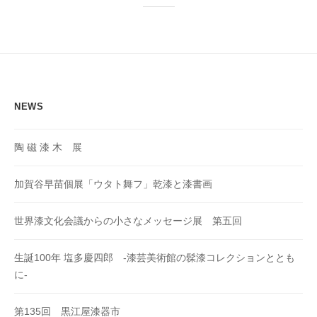
NEWS
陶 磁 漆 木 展
加賀谷早苗個展「ウタト舞フ」乾漆と漆書画
世界漆文化会議からの小さなメッセージ展 第五回
生誕100年 塩多慶四郎 -漆芸美術館の髹漆コレクションととも
に-
第135回 黒江屋漆器市