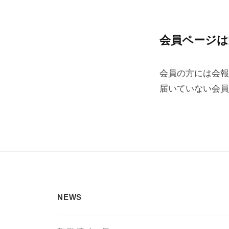
会員ページは
会
員
会員の方には会報
ペ
届いていない会員
ー
ジ
2023
年
4
NEWS
月
11