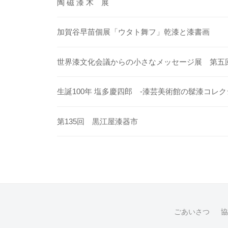
陶 磁 漆 木 展
日
by
加賀谷早苗個展「ウタト舞フ」乾漆と漆書画
hilosi
世界漆文化会議からの小さなメッセージ展 第五
生誕100年 塩多慶四郎 -漆芸美術館の髹漆コレク
第135回 黒江屋漆器市
ごあいさつ
協