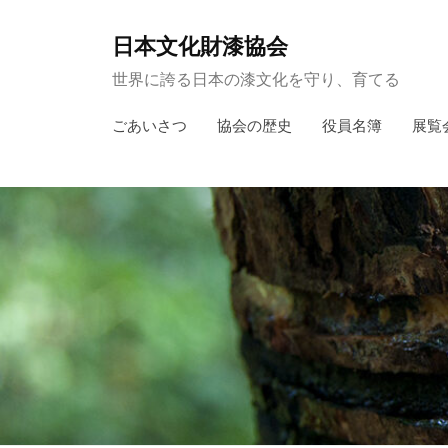
コ
ン
日本文化財漆協会
テ
世界に誇る日本の漆文化を守り、育てる
ン
ごあいさつ
協会の歴史
役員名簿
展覧
ツ
へ
ス
キ
ッ
プ